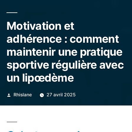
Motivation et
adhérence : comment
maintenir une pratique
sportive régulière avec
un lipœdème
Publié
Rhislane
27 avril 2025
par